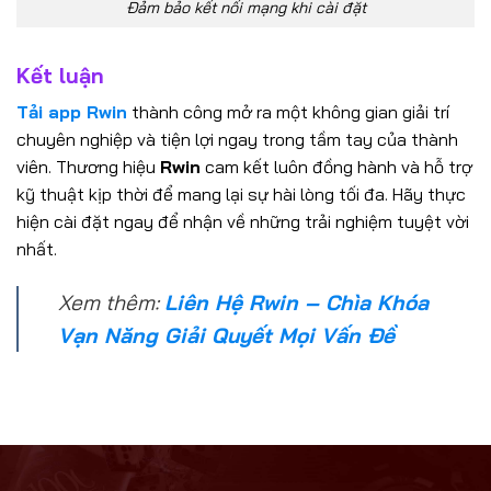
Đảm bảo kết nối mạng khi cài đặt
Kết luận
Tải app Rwin
thành công mở ra một không gian giải trí
chuyên nghiệp và tiện lợi ngay trong tầm tay của thành
viên. Thương hiệu
Rwin
cam kết luôn đồng hành và hỗ trợ
kỹ thuật kịp thời để mang lại sự hài lòng tối đa. Hãy thực
hiện cài đặt ngay để nhận về những trải nghiệm tuyệt vời
nhất.
Xem thêm:
Liên Hệ Rwin – Chìa Khóa
Vạn Năng Giải Quyết Mọi Vấn Đề