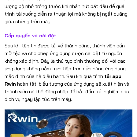
lượng bộ nhớ trống trước khi nhấn nút bắt đầu để quá
trình tải xuống diễn ra thuận lợi mà không bị ngắt quãng
giữa chừng trên máy.
Cấp quyền và cài đặt
Sau khi tệp tin được tải về thành công, thành viên cần
mở tệp và cho phép ứng dụng được cài đặt từ nguồn
không xác định. Đây là thủ tục bình thường đối với các
ứng dụng không nằm trực tiếp trên cửa hàng ứng dụng
mặc định của hệ điều hành. Sau khi quá trình
tải app
Rwin
hoàn tất, biểu tượng của ứng dụng sẽ xuất hiện và
thành viên có thể đăng nhập để bắt đầu trải nghiệm các
dịch vụ ngay lập tức trên máy.