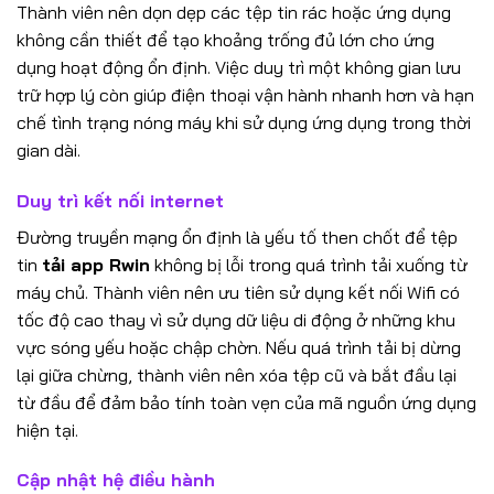
Thành viên nên dọn dẹp các tệp tin rác hoặc ứng dụng
không cần thiết để tạo khoảng trống đủ lớn cho ứng
dụng hoạt động ổn định. Việc duy trì một không gian lưu
trữ hợp lý còn giúp điện thoại vận hành nhanh hơn và hạn
chế tình trạng nóng máy khi sử dụng ứng dụng trong thời
gian dài.
Duy trì kết nối internet
Đường truyền mạng ổn định là yếu tố then chốt để tệp
tin
tải app Rwin
không bị lỗi trong quá trình tải xuống từ
máy chủ. Thành viên nên ưu tiên sử dụng kết nối Wifi có
tốc độ cao thay vì sử dụng dữ liệu di động ở những khu
vực sóng yếu hoặc chập chờn. Nếu quá trình tải bị dừng
lại giữa chừng, thành viên nên xóa tệp cũ và bắt đầu lại
từ đầu để đảm bảo tính toàn vẹn của mã nguồn ứng dụng
hiện tại.
Cập nhật hệ điều hành