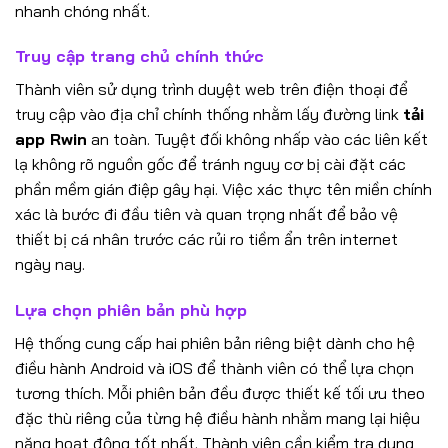
nhanh chóng nhất.
Truy cập trang chủ chính thức
Thành viên sử dụng trình duyệt web trên điện thoại để
truy cập vào địa chỉ chính thống nhằm lấy đường link
tải
app Rwin
an toàn. Tuyệt đối không nhấp vào các liên kết
lạ không rõ nguồn gốc để tránh nguy cơ bị cài đặt các
phần mềm gián điệp gây hại. Việc xác thực tên miền chính
xác là bước đi đầu tiên và quan trọng nhất để bảo vệ
thiết bị cá nhân trước các rủi ro tiềm ẩn trên internet
ngày nay.
Lựa chọn phiên bản phù hợp
Hệ thống cung cấp hai phiên bản riêng biệt dành cho hệ
điều hành Android và iOS để thành viên có thể lựa chọn
tương thích. Mỗi phiên bản đều được thiết kế tối ưu theo
đặc thù riêng của từng hệ điều hành nhằm mang lại hiệu
năng hoạt động tốt nhất. Thành viên cần kiểm tra dung