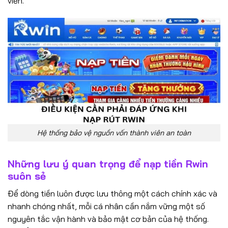
viên.
Hệ thống bảo vệ nguồn vốn thành viên an toàn
Những lưu ý quan trọng để nạp tiền Rwin
suôn sẻ
Để dòng tiền luôn được lưu thông một cách chính xác và
nhanh chóng nhất, mỗi cá nhân cần nắm vững một số
nguyên tắc vận hành và bảo mật cơ bản của hệ thống.