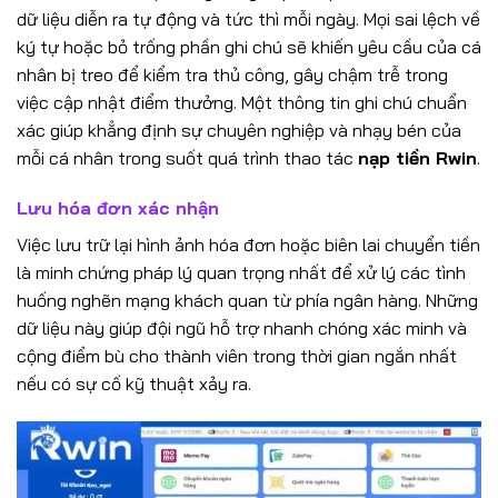
dữ liệu diễn ra tự động và tức thì mỗi ngày. Mọi sai lệch về
ký tự hoặc bỏ trống phần ghi chú sẽ khiến yêu cầu của cá
nhân bị treo để kiểm tra thủ công, gây chậm trễ trong
việc cập nhật điểm thưởng. Một thông tin ghi chú chuẩn
xác giúp khẳng định sự chuyên nghiệp và nhạy bén của
mỗi cá nhân trong suốt quá trình thao tác
nạp tiền Rwin
.
Lưu hóa đơn xác nhận
Việc lưu trữ lại hình ảnh hóa đơn hoặc biên lai chuyển tiền
là minh chứng pháp lý quan trọng nhất để xử lý các tình
huống nghẽn mạng khách quan từ phía ngân hàng. Những
dữ liệu này giúp đội ngũ hỗ trợ nhanh chóng xác minh và
cộng điểm bù cho thành viên trong thời gian ngắn nhất
nếu có sự cố kỹ thuật xảy ra.