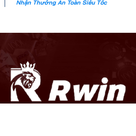
Nhận Thưởng An Toàn Siêu Tốc