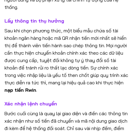
thống.
Lấy thông tin thụ hưởng
Sau khi chọn phương thức, một biểu mẫu chứa số tài
khoản ngân hàng hoặc mã QR nhận tiền mới nhất sẽ hiển
thị để thành viên tiến hành sao chép thông tin. Mọi người
cần thực hiện chuyển khoản chính xác theo các dữ liệu
được cung cấp, tuyệt đối không tự ý thay đổi số tài
khoản để tránh rủi ro thất lạc dòng tiền. Sự chính xác
trong việc nhập liệu là yếu tố then chốt giúp quy trình xác
thực diễn ra tức thì, mang lại hiệu quả cao khi thực hiện
nạp tiền Rwin
.
Xác nhận lệnh chuyển
Bước cuối cùng là quay lại giao diện và điền các thông tin
xác nhận như số tiền đã chuyển và mã nội dung giao dịch
đi kèm để hệ thống đối soát. Chỉ sau vài nhịp đếm, điểm