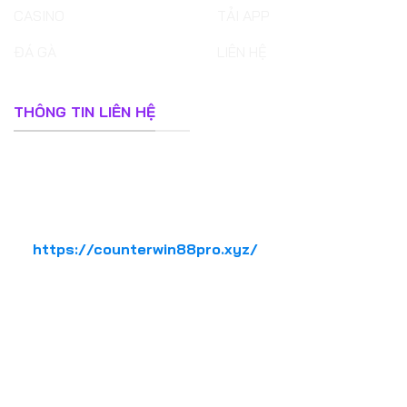
CASINO
TẢI APP
ĐÁ GÀ
LIÊN HỆ
THÔNG TIN LIÊN HỆ
Thương hiệu nhà cái:
RWIN
Website:
https://counterwin88pro.xyz/
Địa chỉ: 19/10A Khu Phố
2,Phước Long B, Thủ
Đức, Thành phố Hồ Chí
Minh, Việt Nam
Email:
contact@counterwin88pro.xyz